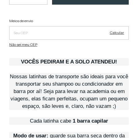
Alterar CEP
Entregas para o CEP:
Meios de envio
Calcular
Não sei meu CEP
VOCÊS PEDIRAM E A SOLO ATENDEU!
Nossas latinhas de transporte são ideais para você
transportar seu shampoo ou condicionador em
barra por aí! Seja para levar na academia ou em
viagens, elas ficam perfeitas, ocupam um pequeno
espaço, são leves e, claro, não vazam ;)
Cada latinha cabe
1 barra capilar
Modo de usar:
guarde sua barra seca dentro da