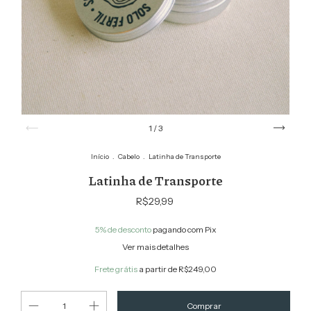
1
/
3
Início
.
Cabelo
.
Latinha de Transporte
Latinha de Transporte
R$29,99
5% de desconto
pagando com Pix
Ver mais detalhes
Frete grátis
a partir de
R$249,00