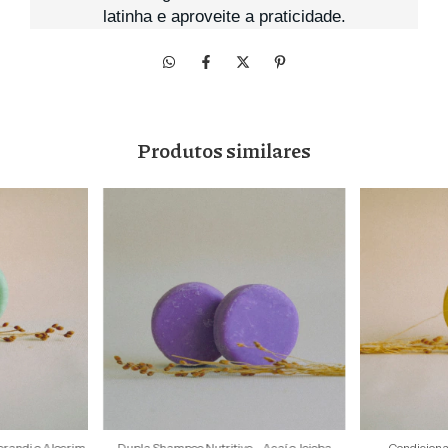
latinha e aproveite a praticidade.
Produtos similares
orandi e Alecrim
Dupla Shampoo Nutritivo - Açaí e Jojoba
Condiciona